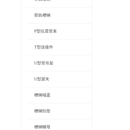
双轨槽钢
P型抗震管束
T型连接件
U型管吊架
U型梁夹
槽钢端盖
槽钢扣垫
槽钢螺母