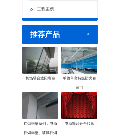
工程案例
推荐产品
机场塔台遮阳卷帘
单轨单帘特级防火卷
帘门
挡烟垂壁系列：电动
电动舞台开合拉幕
挡烟垂壁、玻璃挡烟