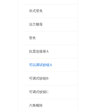
吊式管夹
法兰螺母
管夹
抗震连接座A
可以调试铰链A
可调式铰链B
可调式铰链C
六角螺栓