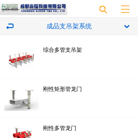
成品支吊架系统
综合多管支吊架
刚性矩形管龙门
刚性多管龙门